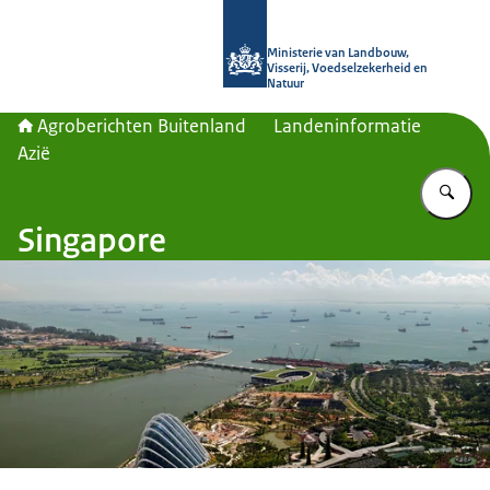
Naar de homepage van Agroberichte
Ministerie van Landbouw,
Visserij, Voedselzekerheid en
Natuur
Agroberichten Buitenland
Landeninformatie
Azië
Vu
Singapore