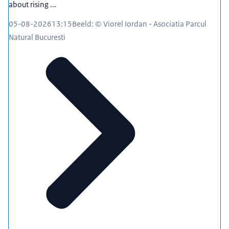
about rising ...
05-08-2026
13:15
Beeld: © Viorel Iordan - Asociatia Parcul
Natural Bucuresti