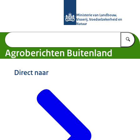
Naar de homepage van Agroberichte
Ministerie van Landbouw,
Visserij, Voedselzekerheid en
Natuur
Vu
Agroberichten Buitenland
Direct naar