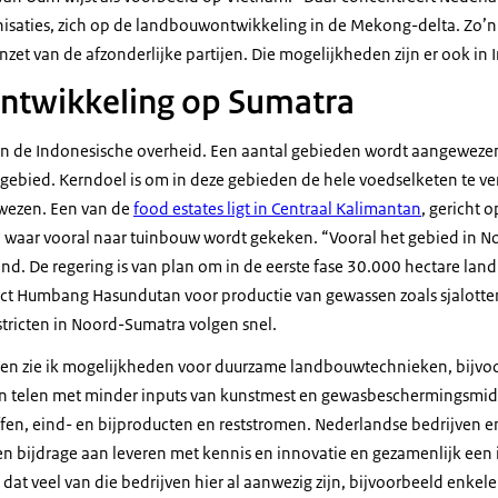
anisaties, zich op de landbouwontwikkeling in de Mekong-delta. Zo’n
inzet van de afzonderlijke partijen. Die mogelijkheden zijn er ook in 
twikkeling op Sumatra
 van de Indonesische overheid. Een aantal gebieden wordt aangewezen
ebied. Kerndoel is om in deze gebieden de hele voedselketen te ve
ewezen. Een van de
food estates ligt in Centraal Kalimantan
, gericht o
waar vooral naar tuinbouw wordt gekeken. “Vooral het gebied in N
and. De regering is van plan om in de eerste fase 30.000 hectare la
rict Humbang Hasundutan voor productie van gewassen zoals sjalotte
tricten in Noord-Sumatra volgen snel.
eden zie ik mogelijkheden voor duurzame landbouwtechnieken, bijvo
n telen met minder inputs van kunstmest en gewasbeschermingsmi
fen, eind- en bijproducten en reststromen. Nederlandse bedrijven e
n bijdrage aan leveren met kennis en innovatie en gezamenlijk een 
 dat veel van die bedrijven hier al aanwezig zijn, bijvoorbeeld enkele