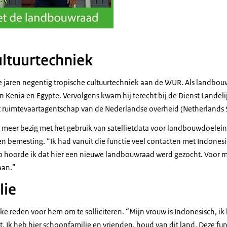
ultuurtechniek
 jaren negentig tropische cultuurtechniek aan de WUR. Als landbou
n Kenia en Egypte. Vervolgens kwam hij terecht bij de Dienst Landel
het ruimtevaartagentschap van de Nederlandse overheid (
Netherlands 
er meer bezig met het gebruik van satellietdata voor landbouwdoelei
 en bemesting. “Ik had vanuit die functie veel contacten met Indones
o hoorde ik dat hier een nieuwe landbouwraad werd gezocht. Voor m
aan.”
lie
ke reden voor hem om te solliciteren. “Mijn vrouw is Indonesisch, ik
st. Ik heb hier schoonfamilie en vrienden, houd van dit land. Deze fun