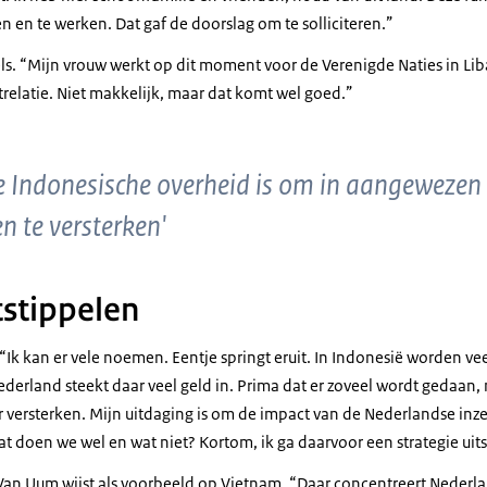
en en te werken. Dat gaf de doorslag om te solliciteren.”
fels. “Mijn vrouw werkt op dit moment voor de Verenigde Naties in 
relatie. Niet makkelijk, maar dat komt wel goed.”
e Indonesische overheid is om in aangewezen
n te versterken'
tstippelen
 “Ik kan er vele noemen. Eentje springt eruit. In Indonesië worden ve
derland steekt daar veel geld in. Prima dat er zoveel wordt gedaan, m
r versterken. Mijn uitdaging is om de impact van de Nederlandse inze
 Wat doen we wel en wat niet? Kortom, ik ga daarvoor een strategie uit
s. Van Uum wijst als voorbeeld op Vietnam. “Daar concentreert Neder