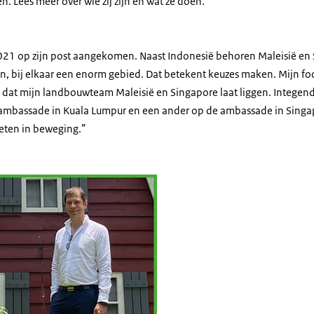
. Lees meer over wie zij zijn en wat ze doen.
2021 op zijn post aangekomen. Naast Indonesië behoren Maleisië en S
n, bij elkaar een enorm gebied. Dat betekent keuzes maken. Mijn foc
n dat mijn landbouwteam Maleisië en Singapore laat liggen. Integend
ambassade in Kuala Lumpur en een ander op de ambassade in Singap
eten in beweging.”
van Uum