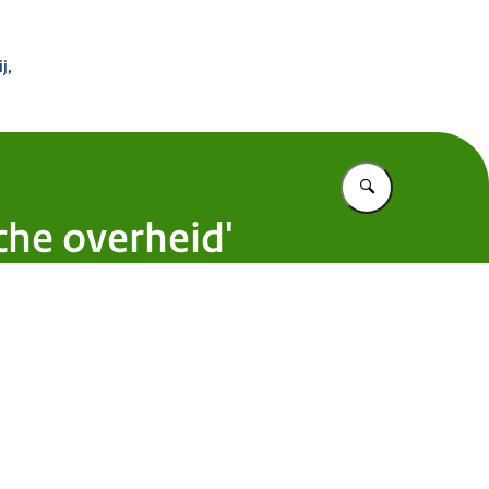
 Buitenland
j,
Vul in wat u z
sche overheid'