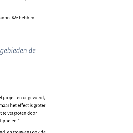
Libanon. We hebben
 gebieden de
el projecten uitgevoerd,
aar het effect is groter
t te vergroten door
stippelen.”
land, en trouwens ook de