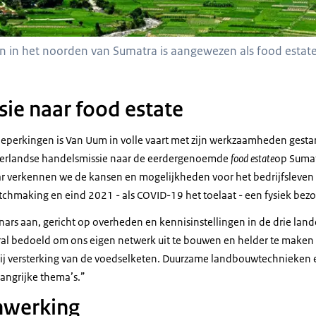
in het noorden van Sumatra is aangewezen als food estate
sie naar
food estate
erkingen is Van Uum in volle vaart met zijn werkzaamheden gestar
derlandse handelsmissie naar de eerdergenoemde
food estate
op Sumat
ar verkennen we de kansen en mogelijkheden voor het bedrijfsleven o
chmaking en eind 2021 - als COVID-19 het toelaat - een fysiek bezoe
ars aan, gericht op overheden en kennisinstellingen in de drie land
ral bedoeld om ons eigen netwerk uit te bouwen en helder te make
ij versterking van de voedselketen. Duurzame landbouwtechnieken 
langrijke thema’s.”
nwerking