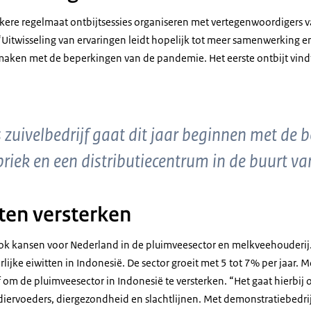
zekere regelmaat ontbijtsessies organiseren met vertegenwoordigers
“Uitwisseling van ervaringen leidt hopelijk tot meer samenwerking e
aken met de beperkingen van de pandemie. Het eerste ontbijt vindt d
 zuivelbedrijf gaat dit jaar beginnen met de
riek en een distributiecentrum in de buurt va
en versterken
ook kansen voor Nederland in de pluimveesector en melkveehouderij
rlijke eiwitten in Indonesië. De sector groeit met 5 tot 7% per jaar.
ef om de pluimveesector in Indonesië te versterken. “Het gaat hierbij 
 diervoeders, diergezondheid en slachtlijnen. Met demonstratiebedri