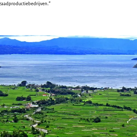
zaadproductiebedrijven.”
ng-hasundutan