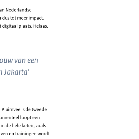
 van Nederlandse
n dus tot meer impact.
igitaal plaats. Helaas,
 bouw van een
n Jakarta'
. Pluimvee is de tweede
 Momenteel loopt een
om de hele keten, zoals
jven en trainingen wordt