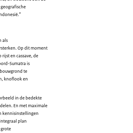
 geografische
Indonesië.”
 als
rsterken. Op dit moment
p rijst en cassave, de
oord-Sumatra is
ndbouwgrond te
n, knoflook en
orbeeld in de bedekte
ddelen. En met maximale
n kennisinstellingen
integraal plan
 grote