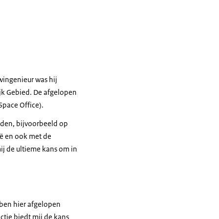
wingenieur was hij
ijk Gebied. De afgelopen
Space Office
).
nden, bijvoorbeeld op
ië en ook met de
ij de ultieme kans om in
 ben hier afgelopen
ctie biedt mij de kans