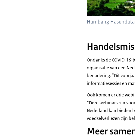
Humbang Hasundutan 
Handelsmis
Ondanks de COVID-19 bep
organisatie van een Ne
benadering. "Dit voorja
informatiesessies en mat
Ook komen er drie webin
“Deze webinars zijn voo
Nederland kan bieden b
voedselverliezen zijn be
Meer same