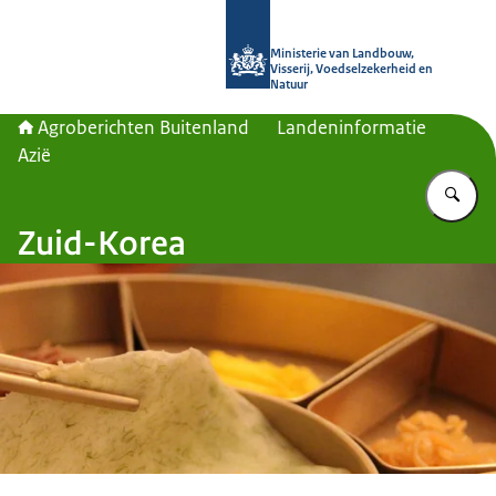
Naar de homepage van Agroberichte
Ministerie van Landbouw,
Visserij, Voedselzekerheid en
Natuur
Agroberichten Buitenland
Landeninformatie
Azië
Vu
Zuid-Korea