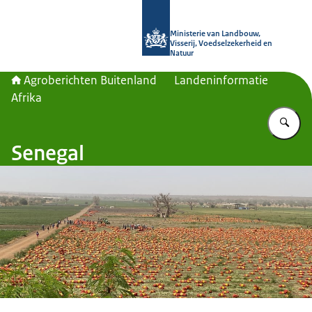
Naar de homepage van Agroberichte
Ministerie van Landbouw,
Visserij, Voedselzekerheid en
Natuur
Agroberichten Buitenland
Landeninformatie
Afrika
Vu
Senegal