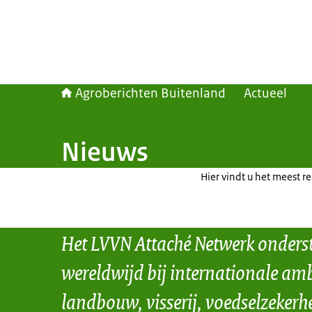
Agroberichten Buitenland
Actueel
Nieuws
Hier vindt u het meest r
Het LVVN Attaché Netwerk onders
wereldwijd bij internationale amb
landbouw, visserij, voedselzekerh