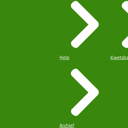
Help
Kwetsba
Archief