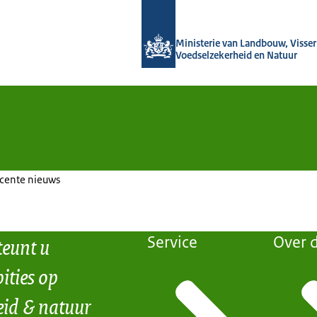
Naar de homepage van Agroberichten
Ministerie van Landbouw, Visseri
Voedselzekerheid en Natuur
ecente nieuws
teunt u
Service
Over d
ities op
eid & natuur