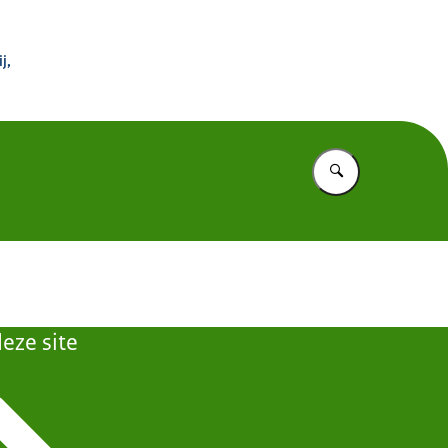
 Buitenland
j,
Vul in wat u z
eze site