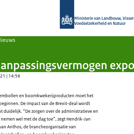
Naar de homepage van Agroberichten
Ministerie van Landbouw, Visseri
Voedselzekerheid en Natuur
Nieuws
 aanpassingsvermogen expo
21 | 14:56
oembollen en boomkwekerijproducten moet het
beginnen. De impact van de Brexit-deal wordt
duidelijk. “De zorgen over de administratieve en
s nemen wel met de dag toe”, zegt Hendrik-Jan
s van Anthos, de brancheorganisatie van