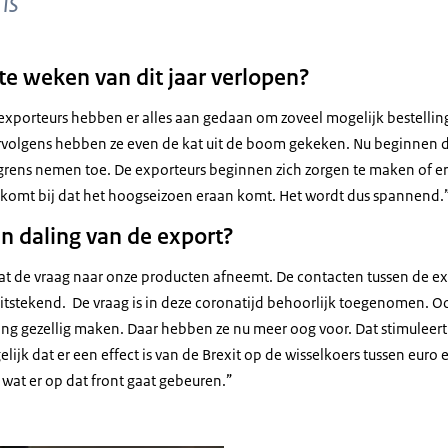
is'
te weken van dit jaar verlopen?
De exporteurs hebben er alles aan gedaan om zoveel mogelijk bestelli
Vervolgens hebben ze even de kat uit de boom gekeken. Nu beginnen 
grens nemen toe. De exporteurs beginnen zich zorgen te maken of e
ar komt bij dat het hoogseizoen eraan komt. Het wordt dus spannend.
en daling van de export?
 dat de vraag naar onze producten afneemt. De contacten tussen de e
uitstekend. De vraag is in deze coronatijd behoorlijk toegenomen. 
ng gezellig maken. Daar hebben ze nu meer oog voor. Dat stimuleert 
ijk dat er een effect is van de Brexit op de wisselkoers tussen euro
s wat er op dat front gaat gebeuren.”
eddema