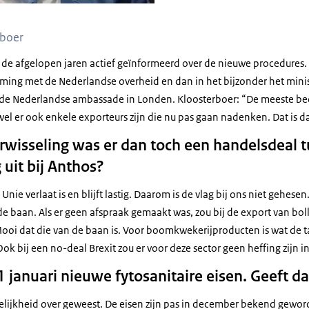
rboer
 de afgelopen jaren actief geïnformeerd over de nieuwe procedures. 
ming met de Nederlandse overheid en dan in het bijzonder het mini
 de Nederlandse ambassade in Londen. Kloosterboer: “De meeste bed
l er ook enkele exporteurs zijn die nu pas gaan nadenken. Dat is dan 
arwisseling was er dan toch een handelsdeal 
 uit bij Anthos?
nie verlaat is en blijft lastig. Daarom is de vlag bij ons niet gehesen
e baan. Als er geen afspraak gemaakt was, zou bij de export van boll
i dat die van de baan is. Voor boomkwekerijproducten is wat de ta
ok bij een no-deal Brexit zou er voor deze sector geen heffing zijn 
1 januari nieuwe fytosanitaire eisen. Geeft 
delijkheid over geweest. De eisen zijn pas in december bekend gewo