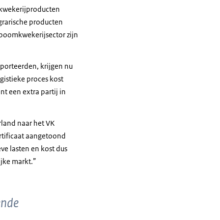
mkwekerijproducten
agrarische producten
de boomkwekerijsector zijn
xporteerden, krijgen nu
gistieke proces kost
t een extra partij in
erland naar het VK
rtificaat aangetoond
ve lasten en kost dus
jke markt.”
ende