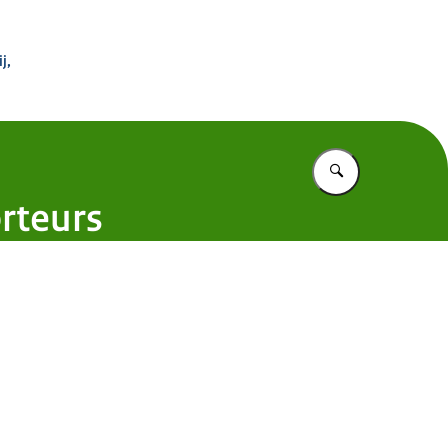
 Buitenland
j,
Vul in wat u z
rteurs