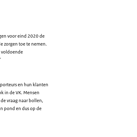
ngen voor eind 2020 de
de zorgen toe te nemen.
r voldoende
”
xporteurs en hun klanten
Ook in de VK. Mensen
de vraag naar bollen,
 en pond en dus op de