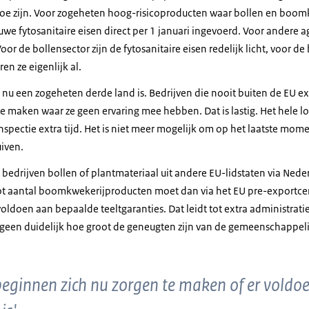
toe zijn. Voor zogeheten hoog-risicoproducten waar bollen en boo
euwe fytosanitaire eisen direct per 1 januari ingevoerd. Voor andere 
Voor de bollensector zijn de fytosanitaire eisen redelijk licht, voor 
en ze eigenlijk al.
K nu een zogeheten derde land is. Bedrijven die nooit buiten de EU e
e maken waar ze geen ervaring mee hebben. Dat is lastig. Het hele lo
nspectie extra tijd. Het is niet meer mogelijk om op het laatste momen
iven.
ls bedrijven bollen of plantmateriaal uit andere EU-lidstaten via Ned
ot aantal boomkwekerijproducten moet dan via het EU pre-exportce
oldoen aan bepaalde teeltgaranties. Dat leidt tot extra administratie
igeen duidelijk hoe groot de geneugten zijn van de gemeenschappeli
beginnen zich nu zorgen te maken of er voldo