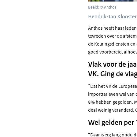
Beeld: © Anthos
Hendrik-Jan Klooste
Anthos heeft haar leden
tevreden over de afstem
de Keuringsdiensten en
goed voorbereid, alhoewe
Vlak voor de ja
VK. Ging de vlag
“Dat het VK de Europese U
importtarieven wel van d
8% hebben gegolden. Moo
deal weinig veranderd. O
Wel gelden per 
“Daar is erg lang ondui