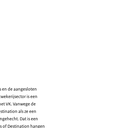
s en de aangesloten
wekerijsector is een
 het VK. Vanwege de
estination
als ze een
ngehecht. Dat is een
s of Destination
hangen