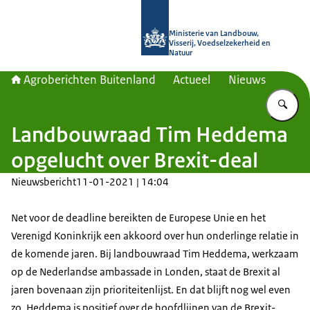
Naar de homepage van Agroberichte
Ministerie van Landbouw,
Visserij, Voedselzekerheid en
Natuur
Agroberichten Buitenland
Actueel
Nieuws
Vu
Landbouwraad Tim Heddema
opgelucht over Brexit-deal
Nieuwsbericht
11-01-2021 | 14:04
Net voor de deadline bereikten de Europese Unie en het
Verenigd Koninkrijk een akkoord over hun onderlinge relatie in
de komende jaren. Bij landbouwraad Tim Heddema, werkzaam
op de Nederlandse ambassade in Londen, staat de Brexit al
jaren bovenaan zijn prioriteitenlijst. En dat blijft nog wel even
zo. Heddema is positief over de hoofdlijnen van de Brexit-