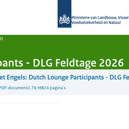
Naar de homepage van Agroberichten
Ministerie van Landbouw, Visseri
Voedselzekerheid en Natuur
en
pants - DLG Feldtage 2026
t Engels:
Dutch Lounge Participants - DLG F
PDF-document
2.78 MB
24 pagina's