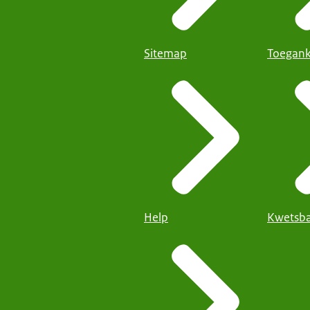
Sitemap
Toegank
Help
Kwetsba