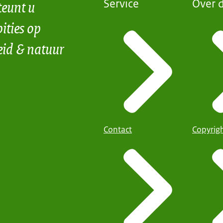
teunt u
Service
Over d
ities op
eid & natuur
Contact
Copyrig