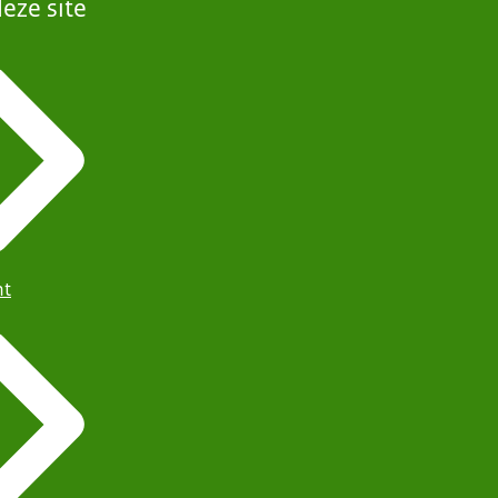
eze site
ht