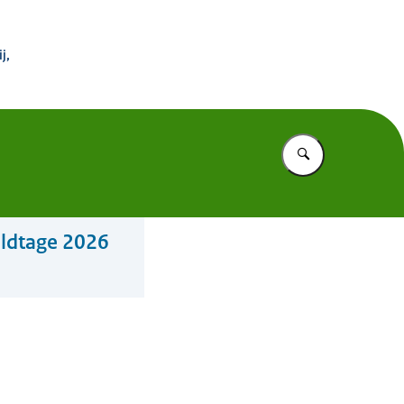
 Buitenland
j,
Vul in wat u z
eldtage 2026