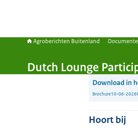
Agroberichten Buitenland
Document
Dutch Lounge Partici
Download in he
Brochure
10-06-2026
Hoort bij