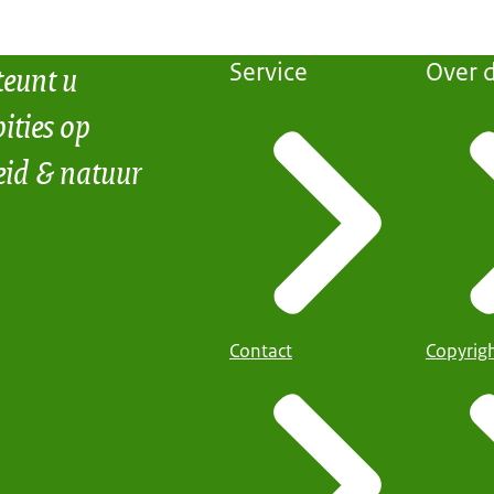
teunt u
Service
Over d
ities op
eid & natuur
Contact
Copyrig