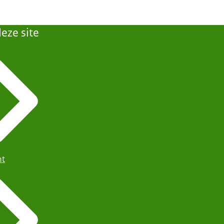
eze site
ht