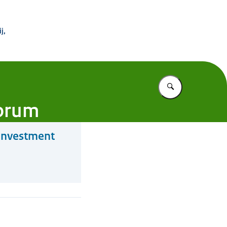
 Buitenland
j,
Vul in wat u z
Forum
Investment