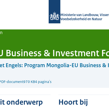
Naar de homepage van Agroberichten
Ministerie van Landbouw, Visseri
Voedselzekerheid en Natuur
en
 Business & Investment 
t Engels:
Program Mongolia-EU Business & 
PDF-document
970 KB
4 pagina's
dit onderwerp
Hoort bij