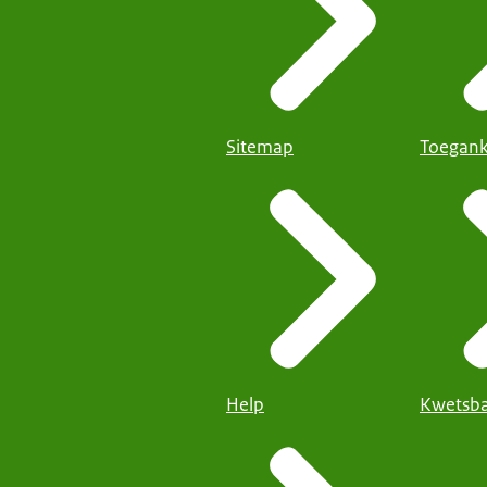
Sitemap
Toegank
Help
Kwetsba