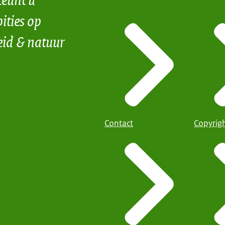
ities op
eid & natuur
Contact
Copyrig