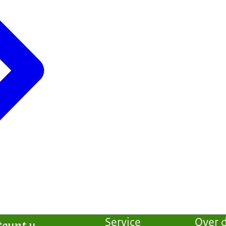
teunt u
Service
Over d