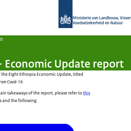
Naar de homepage van Agroberichten
Ministerie van Landbouw, Visseri
Voedselzekerheid en Natuur
en
- Economic Update report
of the Eight Ethiopia Economic Update, titled
from Covid-19.
ain takeaways of the report, please refer to
this
 and the following