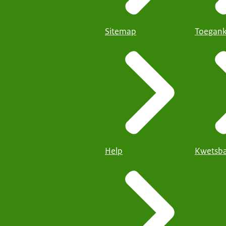
Sitemap
Toegank
Help
Kwetsba