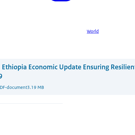
World
 Ethiopia Economic Update Ensuring Resilien
9
DF-document
3.19 MB