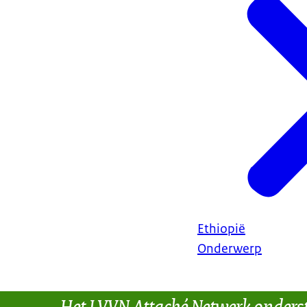
Ethiopië
Onderwerp
Het LVVN Attaché Netwerk onders