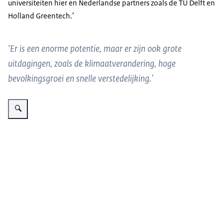
universiteiten hier en Nederlandse partners zoals de TU Delft en
Holland Greentech.’
‘Er is een enorme potentie, maar er zijn ook grote
uitdagingen, zoals de klimaatverandering, hoge
bevolkingsgroei en snelle verstedelijking.’
Vergroot afbeelding Gemeenschapstheater als hulpmiddel om te communice