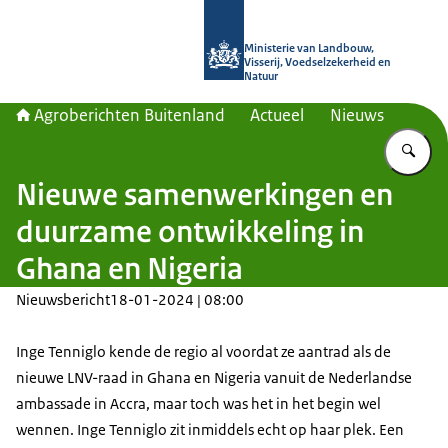
Naar de homepage van Agroberichte
Ministerie van Landbouw,
Visserij, Voedselzekerheid en
Natuur
Agroberichten Buitenland
Actueel
Nieuws
Vu
Nieuwe samenwerkingen en
duurzame ontwikkeling in
Ghana en Nigeria
Nieuwsbericht
18-01-2024 | 08:00
Inge Tenniglo kende de regio al voordat ze aantrad als de
nieuwe LNV-raad in Ghana en Nigeria vanuit de Nederlandse
ambassade in Accra, maar toch was het in het begin wel
wennen. Inge Tenniglo zit inmiddels echt op haar plek. Een