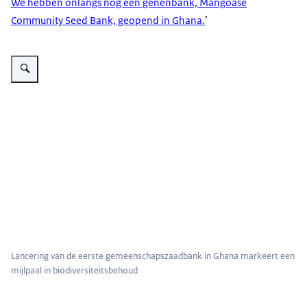
We hebben onlangs nog een genenbank, Mangoase
Community Seed Bank, geopend in Ghana.
’
Vergroot afbeelding Lancering van de eerste gemeenschapszaadbank in Gha
Lancering van de eerste gemeenschapszaadbank in Ghana markeert een
mijlpaal in biodiversiteitsbehoud