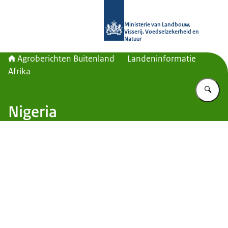
Naar de homepage van Agroberichte
Ministerie van Landbouw,
Visserij, Voedselzekerheid en
Natuur
Agroberichten Buitenland
Landeninformatie
Afrika
Vu
Nigeria