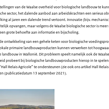
ellingen van de Waalse overheid voor biologische landbouw te kunn
sche sector, het dalende aanbod aan arbeidskrachten een serieus ob
king al jaren een dalende trend vertoont. Innovatie (bijv. mechanis
telijk opvangen, maar volgens de Waalse biologische sector is meer
een grote behoefte aan informatie en bijscholing.
 de ontwikkeling van een gehele keten voor biologische voedingspro
 lokale primaire landbouwproducten kunnen verwerken tot hoogwaard
he landbouw in Wallonië. Dit probleem speelt namelijk ook de Waal
eid probeert bij biologische landbouwproducten hierop in te spelen
all Relais Agricole” te ondersteunen (zie ook ons artikel Hall Relais
ten (publicatiedatum 13 september 2021).
ië landschap