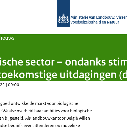
Naar de homepage van Agroberichten
Ministerie van Landbouw, Visseri
Voedselzekerheid en Natuur
Nieuws
gische sector – ondanks st
toekomstige uitdagingen (d
21 | 09:00
ij goed ontwikkelde markt voor biologische
e Waalse overheid haar ambities voor biologische
 bijgesteld. Als landbouwkantoor België willen
dse bedrijfsleven attenderen op mogelijke