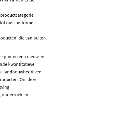
 productcategorie
 tot niet-uniforme
roducten, die van buiten
tiekpunten een nieuw en
nde kwantitatieve
che landbouwbedrijven,
producten. Om deze
eving,
e, onderzoek en