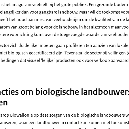
is het imago van veeteelt bij het grote publiek. Een gezonde bodem 
langrijker dan voor gangbare landbouw. Maar wil de toekomst voo
 heeft het nood aan mest van veehouderijen om de kwaliteit van d
daarom van groot belang voor de landbouw in het algemeen maar voor
betere voorlichting komt over de toegevoegde waarde van veehouderij
ector zich duidelijker moeten gaan profileren ten aanzien van lokale
iet biologisch gecertificeerd zijn. Tevens zal de sector bij veilingen 
edingen dat visueel ‘lelijke’ producten ook voor verkoop aanvaar
cties om biologische landbouwers
en
rop Biowallonie op deze zorgen van de biologische landbouwers wil
organiseren, waar een landbouwer in contact kan komen met toekoms