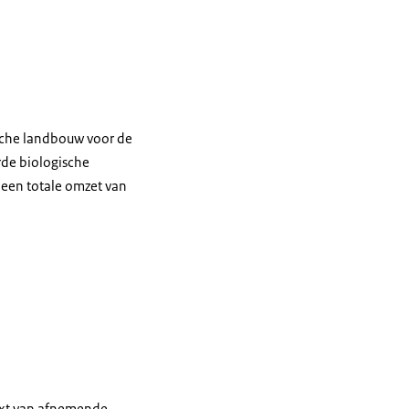
ische landbouw voor de
rde biologische
een totale omzet van
text van afnemende