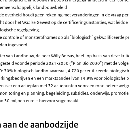
 gemeenschappelijk landbouwbeleid
 de overheid houdt geen rekening met veranderingen in de vraag per
ht door het Waalse Gewest op de certificeringsinstanties, wat leidde
logische regelgeving.
e controle of monsterafnames op als "biologisch" gekwalificeerde p
den ingevoerd.
ter van Landbouw, de heer Willy Borsus, heeft op basis van deze kri
pgesteld voor de periode 2021-2030 (“Plan Bio 2030”) met de volge
0: 30% biologisch landbouwareaal, 4.720 gecertificeerde biologis
erkingsbedrijven en een marktaandeel van 14,9% voor biologische 
en is er een actieplan met 32 actiepunten voorzien rond betere wetg
monitoring en planning, begeleiding, subsidies, onderwijs, promoti
n 30 miljoen euro is hiervoor vrijgemaakt.
 aan de aanbodzijde