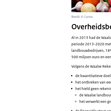
Beeld: © Canva
Overheidsb
Al in 2013 had de Waals
periode 2013-2020 met e
landbouwbedrijven, 18%
500 miljoen euro en ee
Volgens de Waalse Reken
de kwantitatieve doels
het ontbreken van een
het hield geen reken
de Waalse landbouw
het verwerkt een gro
de financiële steun 