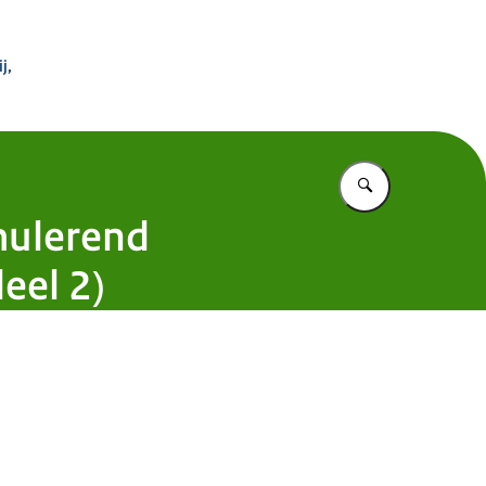
 Buitenland
j,
Vul in wat u z
imulerend
eel 2)