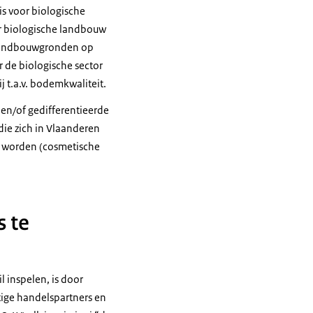
is voor biologische
r biologische landbouw
e landbouwgronden op
 de biologische sector
 t.a.v. bodemkwaliteit.
 en/of gedifferentieerde
(die zich in Vlaanderen
d worden (cosmetische
 te
 inspelen, is door
tige handelspartners en