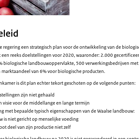
eleid
e regering een strategisch plan voor de ontwikkeling van de biolog
en reeks doelstellingen voor 2020, waaronder: 2.000 gecertificee
 biologische landbouwoppervlakte, 500 verwerkingsbedrijven met 
n marktaandeel van 6% voor biologische producten.
kamer is dit plan echter tekort geschoten op de volgende punten:
tellingen zijn niet gehaald
 visie voor de middellange en lange termijn
ing met bepaalde typisch eigenschappen van de Waalse landbouw:
 is niet gericht op menselijke voeding
ot deel van zijn productie niet zelf
voor biologische landbouw na 2020 is niet gegarandeerd in een con