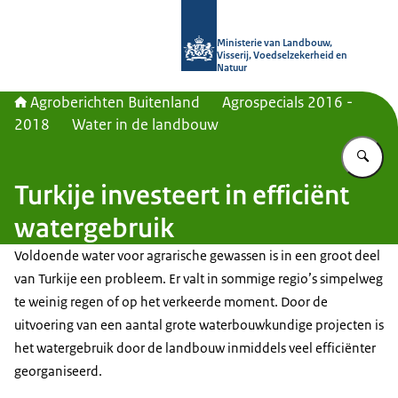
Naar de homepage van Agroberichte
Ministerie van Landbouw,
Visserij, Voedselzekerheid en
Natuur
Agroberichten Buitenland
Agrospecials 2016 -
2018
Water in de landbouw
Vu
Turkije investeert in efficiënt
watergebruik
Voldoende water voor agrarische gewassen is in een groot deel
van Turkije een probleem. Er valt in sommige regio’s simpelweg
te weinig regen of op het verkeerde moment. Door de
uitvoering van een aantal grote waterbouwkundige projecten is
het watergebruik door de landbouw inmiddels veel efficiënter
georganiseerd.