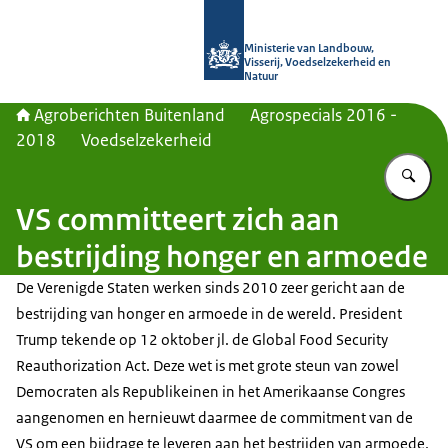
Naar de homepage van Agroberichte
Ministerie van Landbouw,
Visserij, Voedselzekerheid en
Natuur
Agroberichten Buitenland
Agrospecials 2016 -
2018
Voedselzekerheid
Vu
VS committeert zich aan
bestrijding honger en armoede
De Verenigde Staten werken sinds 2010 zeer gericht aan de
bestrijding van honger en armoede in de wereld. President
Trump tekende op 12 oktober jl. de Global Food Security
Reauthorization Act. Deze wet is met grote steun van zowel
Democraten als Republikeinen in het Amerikaanse Congres
aangenomen en hernieuwt daarmee de commitment van de
VS om een bijdrage te leveren aan het bestrijden van armoede,