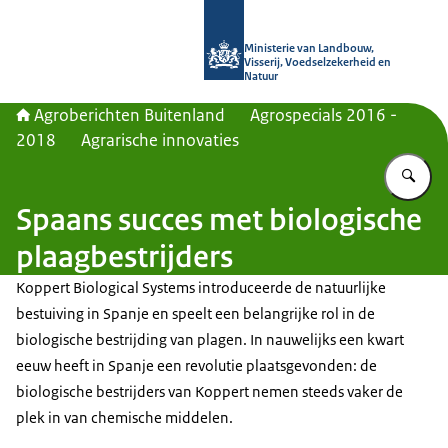
Naar de homepage van Agroberichte
Ministerie van Landbouw,
Visserij, Voedselzekerheid en
Natuur
Agroberichten Buitenland
Agrospecials 2016 -
2018
Agrarische innovaties
Vu
Spaans succes met biologische
plaagbestrijders
Koppert Biological Systems introduceerde de natuurlijke
bestuiving in Spanje en speelt een belangrijke rol in de
biologische bestrijding van plagen. In nauwelijks een kwart
eeuw heeft in Spanje een revolutie plaatsgevonden: de
biologische bestrijders van Koppert nemen steeds vaker de
plek in van chemische middelen.