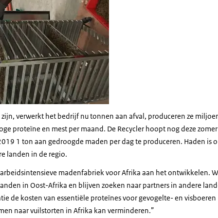
te zijn, verwerkt het bedrijf nu tonnen aan afval, produceren ze milj
oge proteïne en mest per maand. De Recycler hoopt nog deze zomer
 2019 1 ton aan gedroogde maden per dag te produceren. Haden is o
e landen in de regio.
arbeidsintensieve madenfabriek voor Afrika aan het ontwikkelen. W
landen in Oost-Afrika en blijven zoeken naar partners in andere land
tie de kosten van essentiële proteïnes voor gevogelte- en visboere
men naar vuilstorten in Afrika kan verminderen.”