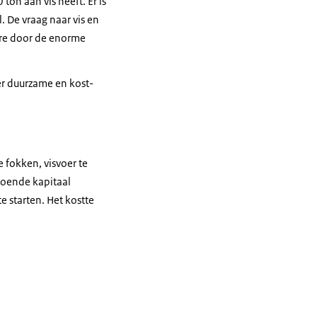
ton aan vis heeft. Er is
. De vraag naar vis en
ere door de enorme
er duurzame en kost-
 fokken, visvoer te
doende kapitaal
e starten. Het kostte