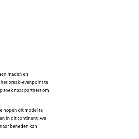
oenen maden en
 het break-evenpoint te
p zoek naar partners om
e hopen dit model te
en in dit continent. We
n naar beneden kan