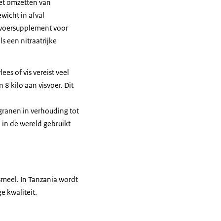
het omzetten van
wicht in afval
s voersupplement voor
s een nitraatrijke
es of vis vereist veel
 8 kilo aan visvoer. Dit
granen in verhouding tot
in de wereld gebruikt
smeel. In Tanzania wordt
e kwaliteit.