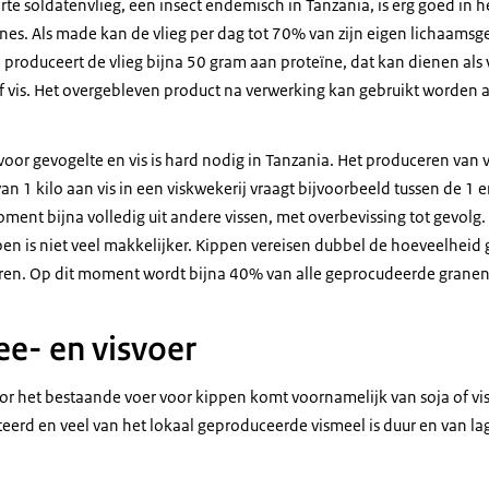
rte soldatenvlieg, een insect endemisch in Tanzania, is erg goed in 
ïnes. Als made kan de vlieg per dag tot 70% van zijn eigen lichaamsge
l produceert de vlieg bijna 50 gram aan proteïne, dat kan dienen al
f vis. Het overgebleven product na verwerking kan gebruikt worden al
oor gevogelte en vis is hard nodig in Tanzania. Het produceren van vle
n 1 kilo aan vis in een viskwekerij vraagt bijvoorbeeld tussen de 1 en
oment bijna volledig uit andere vissen, met overbevissing tot gevolg.
en is niet veel makkelijker. Kippen vereisen dubbel de hoeveelheid 
eren. Op dit moment wordt bijna 40% van alle geprocudeerde granen 
ee- en visvoer
or het bestaande voer voor kippen komt voornamelijk van soja of vi
erd en veel van het lokaal geproduceerde vismeel is duur en van lag