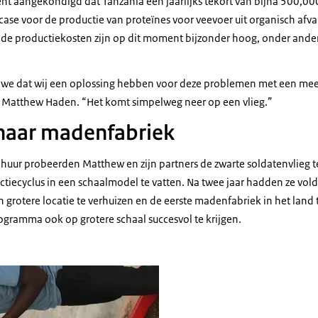
cent aangekondigd dat Tanzania een jaarlijks tekort van bijna 500,000 
ase voor de productie van proteïnes voor veevoer uit organisch afval
r de productiekosten zijn op dit moment bijzonder hoog, onder and
n we dat wij een oplossing hebben voor deze problemen met een me
t Matthew Haden. “Het komt simpelweg neer op een vlieg.”
naar madenfabriek
chuur probeerden Matthew en zijn partners de zwarte soldatenvlieg te
tiecyclus in een schaalmodel te vatten. Na twee jaar hadden ze vol
rotere locatie te verhuizen en de eerste madenfabriek in het land t
ogramma ook op grotere schaal succesvol te krijgen.