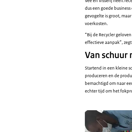
Vee en Visserij heeft re
dus een goede business c
gevogelte is groot, maa
voerkosten.
“Bij de Recycler gelove
effectieve aanpak”, zeg
Van schuur 
Startend in een kleine s
produceren en de produc
bemachtigd om naar een g
echter tijd om het fokpr