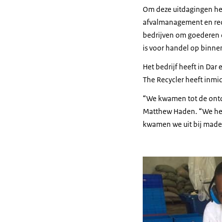
Om deze uitdagingen het
afvalmanagement en recy
bedrijven om goederen d
is voor handel op binne
Het bedrijf heeft in Da
The Recycler heeft inmi
“We kwamen tot de ontdek
Matthew Haden. “We heb
kwamen we uit bij maden