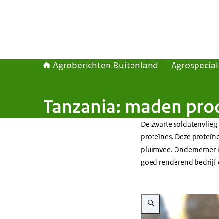
Agroberichten Buitenland
Agrospecial
Tanzania: maden prod
De zwarte soldatenvlieg i
proteïnes. Deze proteïne
pluimvee. Ondernemer i
goed renderend bedrijf 
Vergroot afbeelding circula