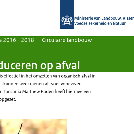
Naar de homepage van Agroberichten
Ministerie van Landbouw, Visseri
Voedselzekerheid en Natuur
s 2016 - 2018
Circulaire landbouw
uceren op afval
s effectief in het omzetten van organisch afval in
s kunnen weer dienen als voer voor vis en
n Tanzania Matthew Haden heeft hiermee een
opgezet.
ire landbouw