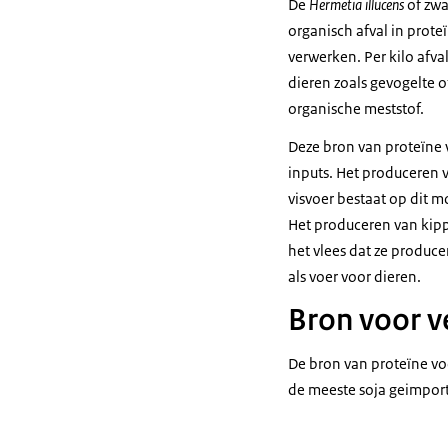
De
Hermetia illucens
of zwa
organisch afval in prote
verwerken. Per kilo afva
dieren zoals gevogelte o
organische meststof.
Deze bron van proteïne v
inputs. Het produceren va
visvoer bestaat op dit m
Het produceren van kipp
het vlees dat ze produc
als voer voor dieren.
Bron voor v
De bron van proteïne vo
de meeste soja geimporte