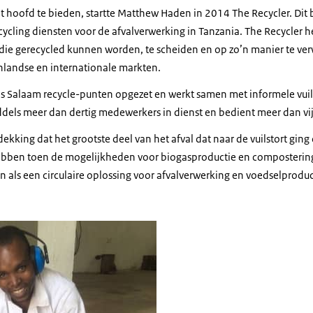
 hoofd te bieden, startte Matthew Haden in 2014 The Recycler. Dit be
cling diensten voor de afvalverwerking in Tanzania. The Recycler h
ie gerecycled kunnen worden, te scheiden en op zo’n manier te ver
nlandse en internationale markten.
r es Salaam recycle-punten opgezet en werkt samen met informele vu
ddels meer dan dertig medewerkers in dienst en bedient meer dan vij
king dat het grootste deel van het afval dat naar de vuilstort ging 
ben toen de mogelijkheden voor biogasproductie en compostering 
 als een circulaire oplossing voor afvalverwerking en voedselproduc