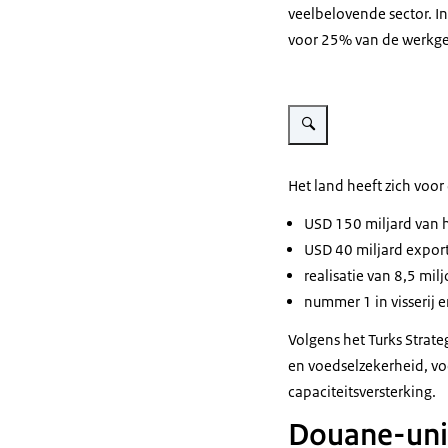
veelbelovende sector. I
voor 25% van de werkgel
Vergroot afbeelding Agrolog
Het land heeft zich voo
USD 150 miljard van 
USD 40 miljard expor
realisatie van 8,5 mi
nummer 1 in visserij e
Volgens het Turks Strat
en voedselzekerheid, vo
capaciteitsversterking.
Douane-unie