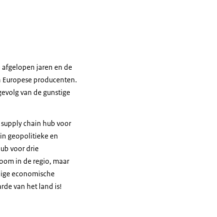
 afgelopen jaren en de
en Europese producenten.
gevolg van de gunstige
s supply chain hub voor
 in geopolitieke en
hub voor drie
room in de regio, maar
uidige economische
de van het land is!