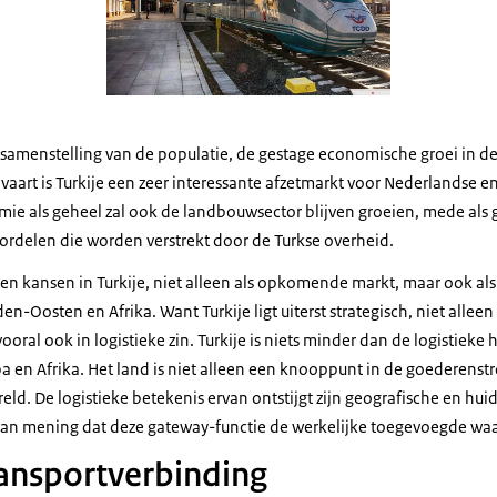
menstelling van de populatie, de gestage economische groei in de
lvaart is Turkije een zeer interessante afzetmarkt voor Nederlandse 
ie als geheel zal ook de landbouwsector blijven groeien, mede als 
ordelen die worden verstrekt door de Turkse overheid.
ien kansen in Turkije, niet alleen als opkomende markt, maar ook al
n-Oosten en Afrika. Want Turkije ligt uiterst strategisch, niet alleen
oral ook in logistieke zin. Turkije is niets minder dan de logistieke 
a en Afrika. Het land is niet alleen een knooppunt in de goederenst
reld. De logistieke betekenis ervan ontstijgt zijn geografische en h
van mening dat deze gateway-functie de werkelijke toegevoegde waar
transportverbinding