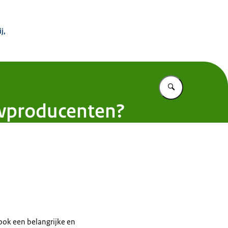
 Buitenland
j,
Vul in wat u z
uwproducenten?
ook een belangrijke en