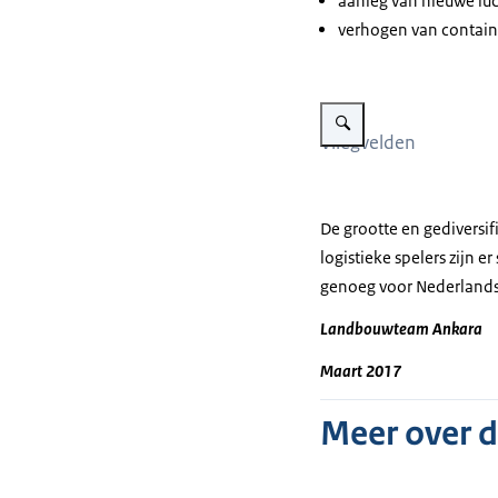
aanleg van nieuwe luc
verhogen van containe
Vergroot afbeelding Agrolog
Vliegvelden
De grootte en gediversif
logistieke spelers zijn 
genoeg voor Nederlandse
Landbouwteam Ankara
Maart 2017
Meer over 