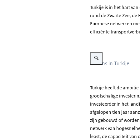
Turkije is in het hart v
rond de Zwarte Zee, de K
Europese netwerken met 
efficiënte transportverb
Vergroot afbeelding Agrolog
Havens in Turkije
Turkije heeft de ambitie
grootschalige investerin
investeerder in het land
afgelopen tien jaar aanz
zijn gebouwd of worden 
netwerk van hogesnelhei
least, de capaciteit van