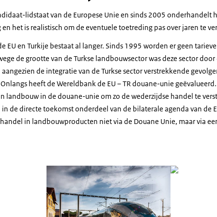
andidaat-lidstaat van de Europese Unie en sinds 2005 onderhandelt h
g en het is realistisch om de eventuele toetreding pas over jaren te v
e EU en Turkije bestaat al langer. Sinds 1995 worden er geen tarie
ege de grootte van de Turkse landbouwsector was deze sector door 
angezien de integratie van de Turkse sector verstrekkende gevolg
 Onlangs heeft de Wereldbank de EU – TR douane-unie geëvalueerd.
n landbouw in de douane-unie om zo de wederzijdse handel te vers
 in de directe toekomst onderdeel van de bilaterale agenda van de E
 handel in landbouwproducten niet via de Douane Unie, maar via ee