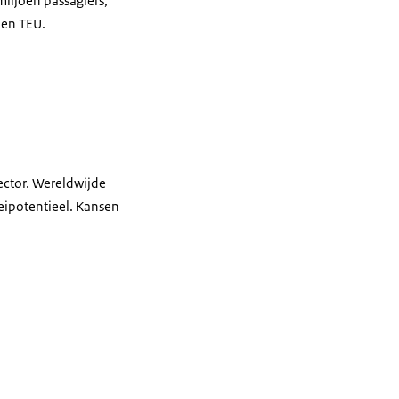
iljoen passagiers;
oen TEU.
sector. Wereldwijde
oeipotentieel. Kansen