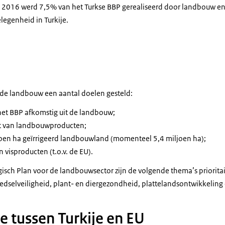
n 2016 werd 7,5% van het Turkse BBP gerealiseerd door landbouw en
egenheid in Turkije.
istiek
r de landbouw een aantal doelen gesteld:
het BBP afkomstig uit de landbouw;
t van landbouwproducten;
ljoen ha geïrrigeerd landbouwland (momenteel 5,4 miljoen ha);
n visproducten (t.o.v. de EU).
egisch Plan voor de landbouwsector zijn de volgende thema’s priorit
edselveiligheid, plant- en diergezondheid, plattelandsontwikkeling 
 tussen Turkije en EU