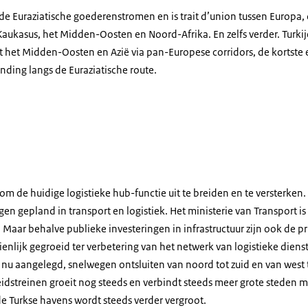
an de Euraziatische goederenstromen en is trait d’union tussen Europa
aukasus, het Midden-Oosten en Noord-Afrika. En zelfs verder. Turkij
het Midden-Oosten en Azië via pan-Europese corridors, de kortste
inding langs de Euraziatische route.
istiek
 om de huidige logistieke hub-functie uit te breiden en te versterken
gen gepland in transport en logistiek. Het ministerie van Transport i
! Maar behalve publieke investeringen in infrastructuur zijn ook de pr
ienlijk gegroeid ter verbetering van het netwerk van logistieke dien
nu aangelegd, snelwegen ontsluiten van noord tot zuid en van west t
dstreinen groeit nog steeds en verbindt steeds meer grote steden met
 de Turkse havens wordt steeds verder vergroot.