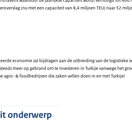
hthavens waardoor de jaarlijkse capaciteit wordt verhoogd tot 400 m
roverslag (nu met een capaciteit van 8,4 miljoen TEU) naar 32 milj
istiek
ieerde economie zal bijdragen aan de uitbreiding van de logistieke 
er steeds meer op gebrand om te investeren in Turkije vanwege het gr
 agro- & foodbedrijven die zaken willen doen in en met Turkije!
dit onderwerp