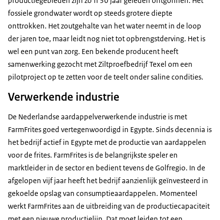
productiegebieden zijn zo’n 30 jaar geleden ontgonnen. Het
fossiele grondwater wordt op steeds grotere diepte
onttrokken. Het zoutgehalte van het water neemt in de loop
der jaren toe, maar leidt nog niet tot opbrengstderving. Het is
wel een punt van zorg. Een bekende producent heeft
samenwerking gezocht met Ziltproefbedrijf Texel om een
pilotproject op te zetten voor de teelt onder saline condities.
Verwerkende industrie
De Nederlandse aardappelverwerkende industrie is met
FarmFrites goed vertegenwoordigd in Egypte. Sinds decennia is
het bedrijf actief in Egypte met de productie van aardappelen
voor de frites. FarmFrites is de belangrijkste speler en
marktleider in de sector en bedient tevens de Golfregio. In de
afgelopen vijf jaar heeft het bedrijf aanzienlijk geïnvesteerd in
gekoelde opslag van consumptieaardappelen. Momenteel
werkt FarmFrites aan de uitbreiding van de productiecapaciteit
met een nieuwe productielijn. Dat moet leiden tot een