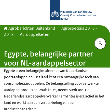
Naar de homepage van Agroberichte
Ministerie van Landbouw,
Visserij, Voedselzekerheid en
Natuur
Agroberichten Buitenland
Agrospecials 2016 -
2018
Aardappelketen
Vu
Egypte, belangrijke partner
voor NL-aardappelsector
Egypte is een belangrijke afnemer van Nederlandse
pootaardappelen. Het land kent een omvangrijke teelt van
consumptieaardappelen. De belangstelling voor verwerkte
aardappelproducten, zoals frites, neemt sterk toe. De
Nederlandse aardappelverwerker FarmFrites is erg actief in het
land en werkt aan een verdubbeling van de
productiecapaciteit.