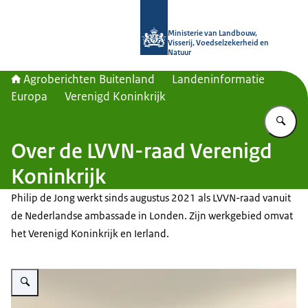
Naar de homepage van Agroberichte
Ministerie van Landbouw,
Visserij, Voedselzekerheid en
Natuur
Agroberichten Buitenland
Landeninformatie
Europa
Verenigd Koninkrijk
Vu
Over de LVVN-raad Verenigd
Koninkrijk
Philip de Jong werkt sinds augustus 2021 als LVVN-raad vanuit
de Nederlandse ambassade in Londen. Zijn werkgebied omvat
het Verenigd Koninkrijk en Ierland.
Vergroot afbeelding Philip de Jong