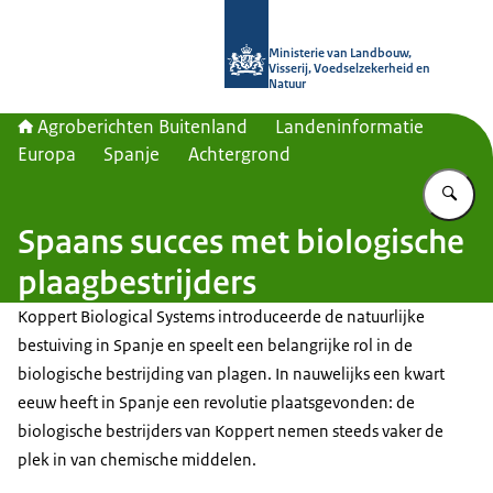
Naar de homepage van Agroberichte
Ministerie van Landbouw,
Visserij, Voedselzekerheid en
Natuur
Agroberichten Buitenland
Landeninformatie
Europa
Spanje
Achtergrond
Vu
Spaans succes met biologische
plaagbestrijders
Koppert Biological Systems introduceerde de natuurlijke
bestuiving in Spanje en speelt een belangrijke rol in de
biologische bestrijding van plagen. In nauwelijks een kwart
eeuw heeft in Spanje een revolutie plaatsgevonden: de
biologische bestrijders van Koppert nemen steeds vaker de
plek in van chemische middelen.