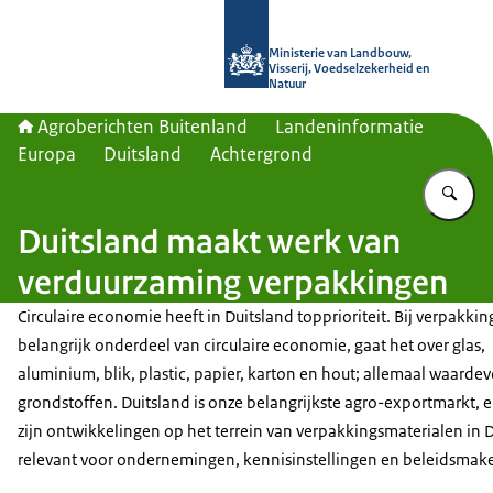
Naar de homepage van Agroberichte
Ministerie van Landbouw,
Visserij, Voedselzekerheid en
Natuur
Agroberichten Buitenland
Landeninformatie
Europa
Duitsland
Achtergrond
Vu
Duitsland maakt werk van
verduurzaming verpakkingen
Circulaire economie heeft in Duitsland topprioriteit. Bij verpakki
belangrijk onderdeel van circulaire economie, gaat het over glas,
aluminium, blik, plastic, papier, karton en hout; allemaal waardev
grondstoffen. Duitsland is onze belangrijkste agro-exportmarkt,
zijn ontwikkelingen op het terrein van verpakkingsmaterialen in 
relevant voor ondernemingen, kennisinstellingen en beleidsmake