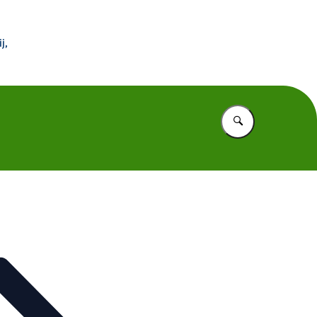
 Buitenland
j,
Vul in wat u z