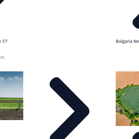
Bulgaria N
k 37
om