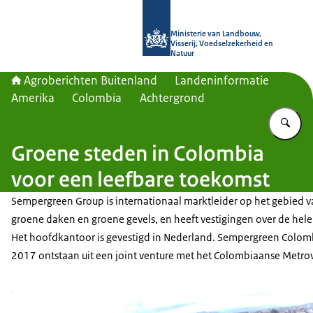
Naar de homepage van Agroberichte
Ministerie van Landbouw,
Visserij, Voedselzekerheid en
Natuur
Agroberichten Buitenland
Landeninformatie
Amerika
Colombia
Achtergrond
Vu
Groene steden in Colombia
voor een leefbare toekomst
Sempergreen Group is internationaal marktleider op het gebied 
groene daken en groene gevels, en heeft vestigingen over de hele
Het hoofdkantoor is gevestigd in Nederland. Sempergreen Colombi
2017 ontstaan uit een joint venture met het Colombiaanse Metro