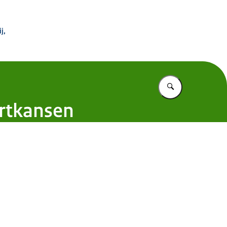
 Buitenland
j,
Vul in wat u z
ortkansen