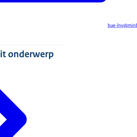
bue-lnv@minb
dit onderwerp