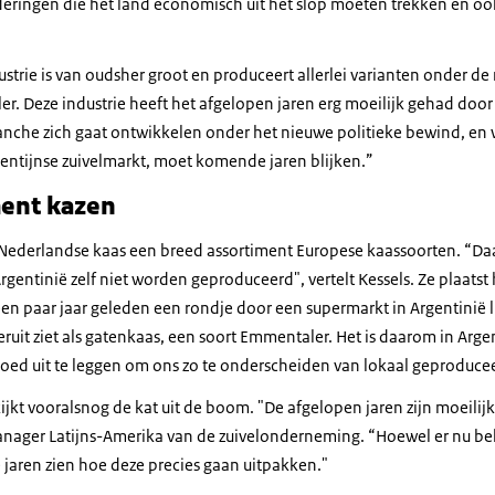
deringen die het land economisch uit het slop moeten trekken en oo
ustrie is van oudsher groot en produceert allerlei varianten onder 
r. Deze industrie heeft het afgelopen jaren erg moeilijk gehad door
anche zich gaat ontwikkelen onder het nieuwe politieke bewind, en w
entijnse zuivelmarkt, moet komende jaren blijken.”
ment kazen
 Nederlandse kaas een breed assortiment Europese kaassoorten. “Daar
 Argentinië zelf niet worden geproduceerd", vertelt Kessels. Ze plaatst 
en paar jaar geleden een rondje door een supermarkt in Argentinië l
eruit ziet als gatenkaas, een soort Emmentaler. Het is daarom in Arge
oed uit te leggen om ons zo te onderscheiden van lokaal geproduc
kt vooralsnog de kat uit de boom. "De afgelopen jaren zijn moeilijk
nager Latijns-Amerika van de zuivelonderneming. “Hoewel er nu bele
aren zien hoe deze precies gaan uitpakken."