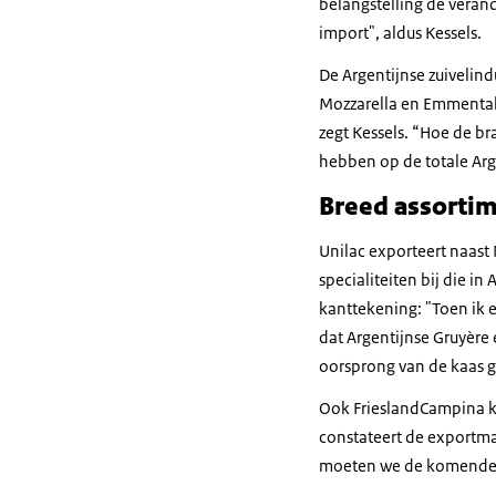
belangstelling de veran
import", aldus Kessels.
De Argentijnse zuivelind
Mozzarella en Emmentale
zegt Kessels. “Hoe de br
hebben op de totale Arg
Breed assorti
Unilac exporteert naast
specialiteiten bij die in
kanttekening: "Toen ik e
dat Argentijnse Gruyère 
oorsprong van de kaas g
Ook FrieslandCampina kij
constateert de exportma
moeten we de komende j