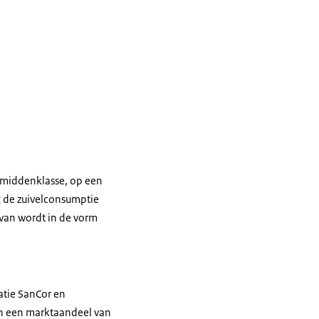
e middenklasse, op een
g de zuivelconsumptie
rvan wordt in de vorm
atie SanCor en
n een marktaandeel van