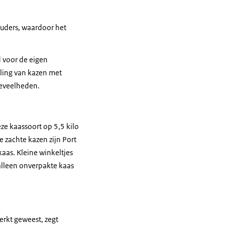
ouders, waardoor het
d voor de eigen
ling van kazen met
oeveelheden.
ze kaassoort op 5,5 kilo
 zachte kazen zijn Port
aas. Kleine winkeltjes
alleen onverpakte kaas
rkt geweest, zegt