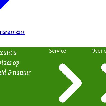
rlandse kaas
teunt u
Service
Over d
ities op
eid & natuur