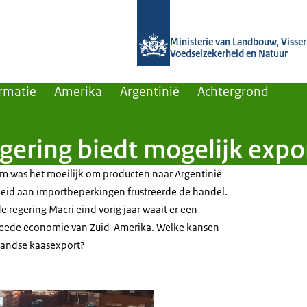
Naar de homepage van Agroberichten
Ministerie van Landbouw, Visseri
Voedselzekerheid en Natuur
rmatie
Amerika
Argentinië
Achtergrond
egering biedt mogelijk exp
m was het moeilijk om producten naar Argentinië
heid aan importbeperkingen frustreerde de handel.
e regering Macri eind vorig jaar waait er een
eede economie van Zuid-Amerika. Welke kansen
landse kaasexport?
port