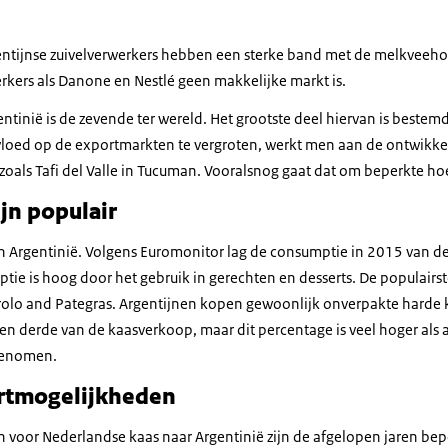
entijnse zuivelverwerkers hebben een sterke band met de melkveeh
rkers als Danone en Nestlé geen makkelijke markt is.
ntinië is de zevende ter wereld. Het grootste deel hiervan is bestem
loed op de exportmarkten te vergroten, werkt men aan de ontwikke
, zoals Tafi del Valle in Tucuman. Vooralsnog gaat dat om beperkte h
jn populair
in Argentinië. Volgens Euromonitor lag de consumptie in 2015 van de
ie is hoog door het gebruik in gerechten en desserts. De populairste
irolo and Pategras. Argentijnen kopen gewoonlijk onverpakte harde k
en derde van de kaasverkoop, maar dit percentage is veel hoger als 
genomen.
rtmogelijkheden
voor Nederlandse kaas naar Argentinië zijn de afgelopen jaren bepe