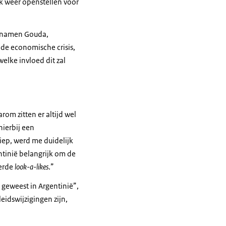
k weer openstellen voor
de namen Gouda,
 de economische crisis,
elke invloed dit zal
om zitten er altijd wel
hierbij een
iep, werd me duidelijk
ntinië belangrijk om de
eerde
look-a-likes
.”
 geweest in Argentinië”,
idswijzigingen zijn,