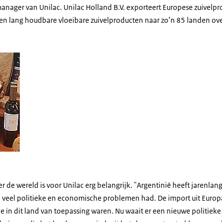
manager van Unilac. Unilac Holland B.V. exporteert Europese zuivelpr
 en lang houdbare vloeibare zuivelproducten naar zo’n 85 landen ove
 de wereld is voor Unilac erg belangrijk. "Argentinië heeft jarenlang
d veel politieke en economische problemen had. De import uit Eur
 die in dit land van toepassing waren. Nu waait er een nieuwe politiek