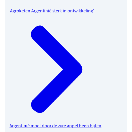
’Agroketen Argentinië sterk in ontwikkeling’
Argentinië moet door de zure appel heen bijten