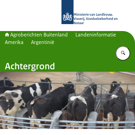
Naar de homepage van Agroberichte
Ministerie van Landbouw,
Visserij, Voedselzekerheid en
Natuur
Agroberichten Buitenland
Landeninformatie
Amerika
Argentinië
Vu
Achtergrond