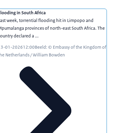
looding in South Africa
ast week, torrential flooding hit in Limpopo and
pumalanga provinces of north-east South Africa. The
ountry declared a ...
23-01-2026
12:00
Beeld: © Embassy of the Kingdom of
the Netherlands / William Bowden