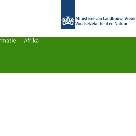
Naar de homepage van Agroberichten
Ministerie van Landbouw, Visseri
Voedselzekerheid en Natuur
rmatie
Afrika