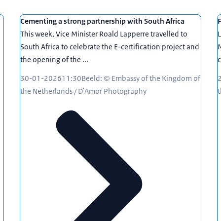
Cementing a strong partnership with South Africa
F
This week, Vice Minister Roald Lapperre travelled to
L
South Africa to celebrate the E-certification project and
M
the opening of the ...
c
30-01-2026
11:30
Beeld: © Embassy of the Kingdom of
the Netherlands / D'Amor Photography