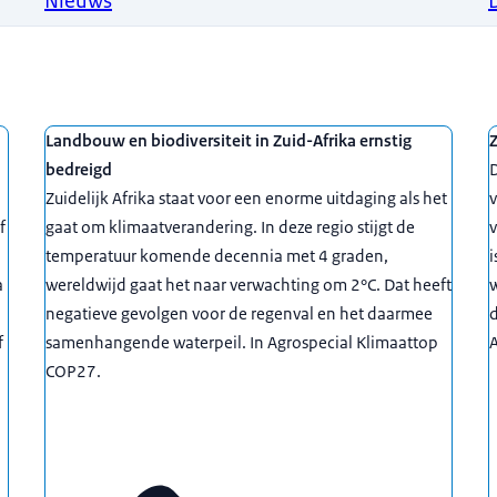
Nieuws
Landbouw en biodiversiteit in Zuid-Afrika ernstig
Z
bedreigd
D
Zuidelijk Afrika staat voor een enorme uitdaging als het
f
gaat om klimaatverandering. In deze regio stijgt de
v
temperatuur komende decennia met 4 graden,
i
a
wereldwijd gaat het naar verwachting om 2°C. Dat heeft
negatieve gevolgen voor de regenval en het daarmee
d
f
samenhangende waterpeil. In Agrospecial Klimaattop
A
COP27.