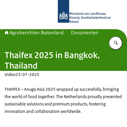
Naar de homepage van Agroberichte
Ministerie van Landbouw,
Visserij, Voedselzekerheid en
Natuur
Agroberichten Buitenland
Documenten
Vu
Thaifex 2025 in Bangkok,
Thailand
Video
23-07-2025
THAIFEX – Anuga Asia 2025 wrapped up successfully, bringing
the world of food together. The Netherlands proudly presented
sustainable solutions and premium products, fostering
innovation and collaboration worldwide.