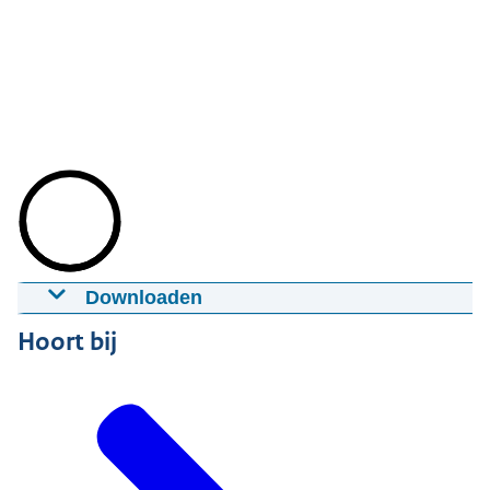
Downloaden
Thaifex 2025 in Bangkok, Thailand
Hoort bij
23-07-2025
00:01:26
mp4
145 MB
Download