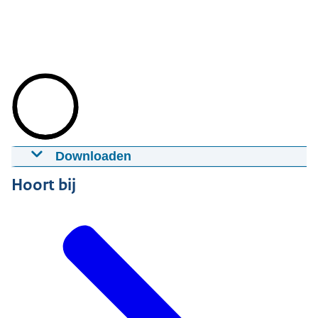
Downloaden
Recap Kunming Flower Expo China 2024
Hoort bij
25-10-2024
00:02:08
mp4
359 MB
Download