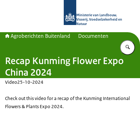
Naar de homepage van Agroberichte
Ministerie van Landbouw,
Visserij, Voedselzekerheid en
Natuur
Agroberichten Buitenland
Documenten
Vu
Recap Kunming Flower Expo
China 2024
Video
25-10-2024
Check out this video for a recap of the Kunming International
Flowers & Plants Expo 2024.