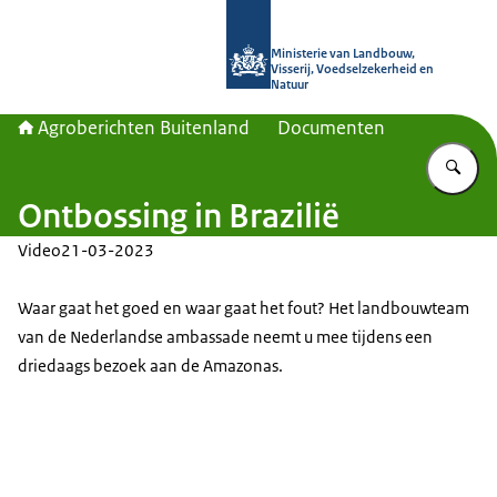
Naar de homepage van Agroberichte
Ministerie van Landbouw,
Visserij, Voedselzekerheid en
Natuur
Agroberichten Buitenland
Documenten
Vu
Ontbossing in Brazilië
Video
21-03-2023
Waar gaat het goed en waar gaat het fout? Het landbouwteam
van de Nederlandse ambassade neemt u mee tijdens een
driedaags bezoek aan de Amazonas.