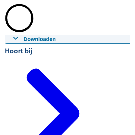
Downloaden
Vertical Farming van Cubic Farms
Hoort bij
27-11-2019
00:13
mp4
8,6 MB
Download