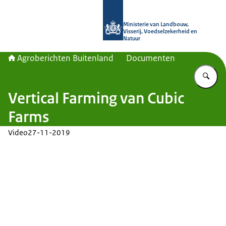
Naar de homepage van Agroberichte
Ministerie van Landbouw,
Visserij, Voedselzekerheid en
Natuur
Agroberichten Buitenland
Documenten
Vu
Vertical Farming van Cubic
Farms
Video
27-11-2019