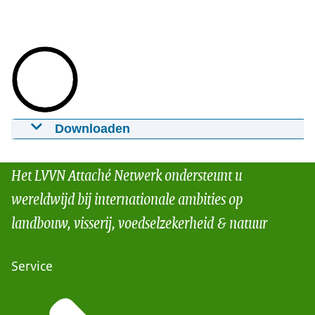
Downloaden
Oilseed in Uganda
13-02-2019
2:52
mp4
115 MB
Het LVVN Attaché Netwerk ondersteunt u
Download
wereldwijd bij internationale ambities op
landbouw, visserij, voedselzekerheid & natuur
Service