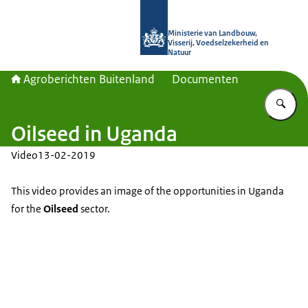
Naar de homepage van Agroberichte
Ministerie van Landbouw,
Visserij, Voedselzekerheid en
Natuur
Agroberichten Buitenland
Documenten
Vu
Oilseed in Uganda
Video
13-02-2019
This video provides an image of the opportunities in Uganda
for the
Oilseed
sector.