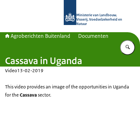
Naar de homepage van Agroberichte
Ministerie van Landbouw,
Visserij, Voedselzekerheid en
Natuur
Agroberichten Buitenland
Documenten
Vu
Cassava in Uganda
Video
13-02-2019
This video provides an image of the opportunities in Uganda
for the
Cassava
sector.