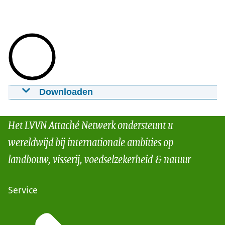
Downloaden
Cassava in Uganda
13-02-2019
3:01
mp4
122 MB
Het LVVN Attaché Netwerk ondersteunt u
Download
wereldwijd bij internationale ambities op
landbouw, visserij, voedselzekerheid & natuur
Service