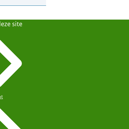
eze site
ht