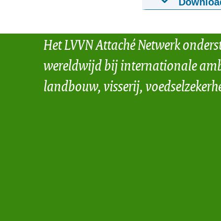
Downloa
Indonesia Dai
15-12-2018
htt
Het LVVN Attaché Netwerk onders
Download
wereldwijd bij internationale amb
landbouw, visserij, voedselzekerh