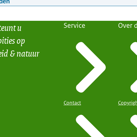
den
ry Village
ps://zenoftp.box.com/v/VideoDairyVillage MB
teunt u
Service
Over d
ities op
eid & natuur
Contact
Copyrig