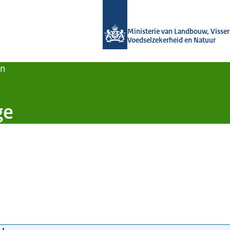
Naar de homepage van Agroberichten
Ministerie van Landbouw, Visseri
Voedselzekerheid en Natuur
en
ge