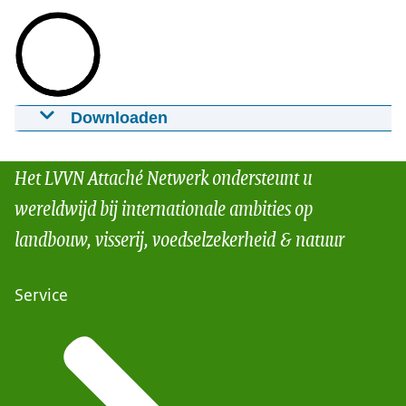
Downloaden
Duurzaam watergebruik in kassen in Mexico
20-08-2013
mp4
Het LVVN Attaché Netwerk ondersteunt u
Download
wereldwijd bij internationale ambities op
landbouw, visserij, voedselzekerheid & natuur
Service