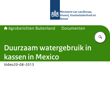
Naar de homepage van Agroberichte
Ministerie van Landbouw,
Visserij, Voedselzekerheid en
Natuur
Agroberichten Buitenland
Documenten
Vu
Duurzaam watergebruik in
kassen in Mexico
Video
20-08-2013