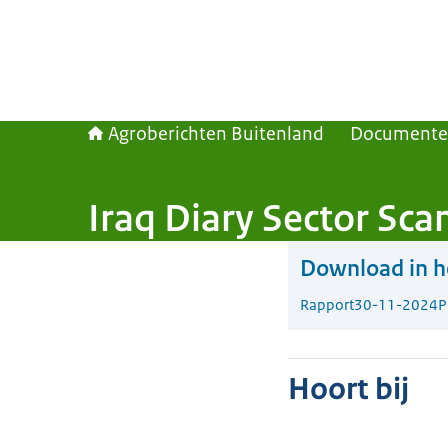
Agroberichten Buitenland
Document
Iraq Diary Sector Sca
Download in he
Rapport
30-11-2024
P
Hoort bij