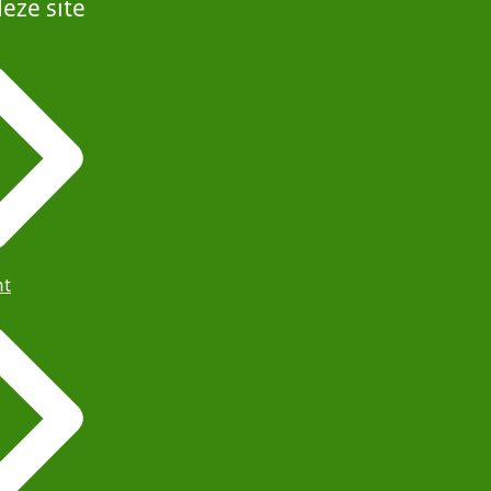
eze site
ht