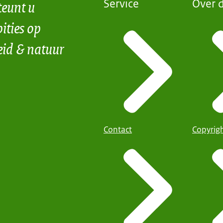
teunt u
Service
Over d
ities op
eid & natuur
Contact
Copyrig