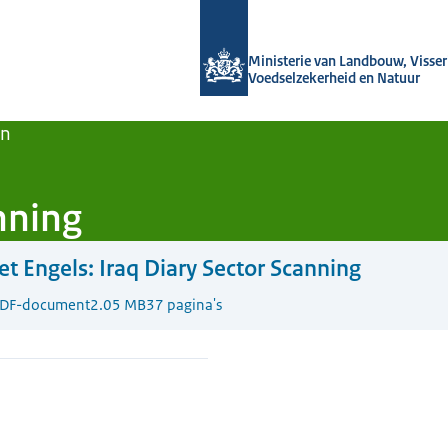
Naar de homepage van Agroberichten
Ministerie van Landbouw, Visseri
Voedselzekerheid en Natuur
en
nning
t Engels:
Iraq Diary Sector Scanning
DF-document
2.05 MB
37 pagina's