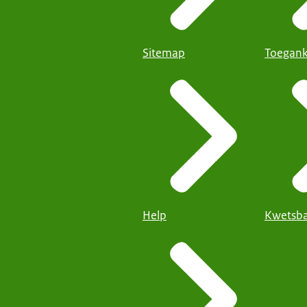
Sitemap
Toegank
Help
Kwetsba