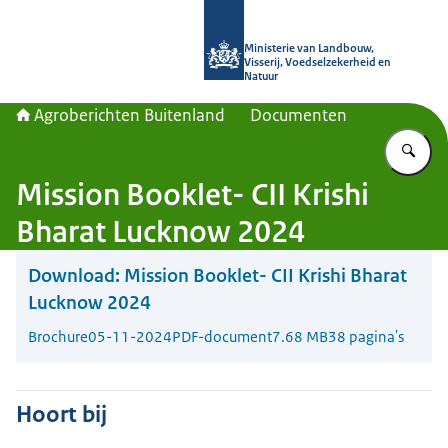
Naar de homepage van Agroberichte
Ministerie van Landbouw,
Visserij, Voedselzekerheid en
Natuur
Agroberichten Buitenland
Documenten
Vu
Mission Booklet- CII Krishi
Bharat Lucknow 2024
Download:
Mission Booklet- CII Krishi Bharat
Lucknow 2024
Brochure
05-11-2024
PDF-document
7.68 MB
38 pagina's
Hoort bij