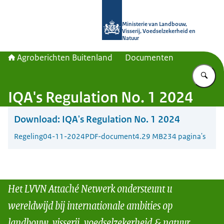
Naar de homepage van Agroberichte
Ministerie van Landbouw,
Visserij, Voedselzekerheid en
Natuur
Agroberichten Buitenland
Documenten
Vu
IQA's Regulation No. 1 2024
Download:
IQA's Regulation No. 1 2024
Regeling
04-11-2024
PDF-document
4.29 MB
234 pagina's
Het LVVN Attaché Netwerk ondersteunt u
wereldwijd bij internationale ambities op
landbouw, visserij, voedselzekerheid & natuur