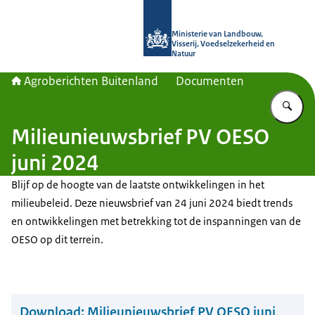
Naar de homepage van Agroberichte
Ministerie van Landbouw,
Visserij, Voedselzekerheid en
Natuur
Agroberichten Buitenland
Documenten
Vu
Milieunieuwsbrief PV OESO
juni 2024
Blijf op de hoogte van de laatste ontwikkelingen in het
milieubeleid. Deze nieuwsbrief van 24 juni 2024 biedt trends
en ontwikkelingen met betrekking tot de inspanningen van de
OESO op dit terrein.
Download:
Milieunieuwsbrief PV OESO juni