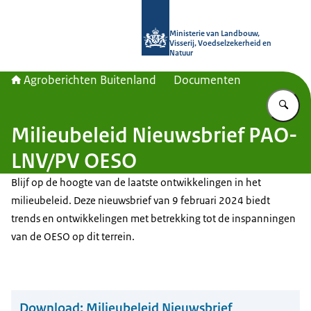
Naar de homepage van Agroberichte
Ministerie van Landbouw,
Visserij, Voedselzekerheid en
Natuur
Agroberichten Buitenland
Documenten
Vu
Milieubeleid Nieuwsbrief PAO-
LNV/PV OESO
Blijf op de hoogte van de laatste ontwikkelingen in het
milieubeleid. Deze nieuwsbrief van 9 februari 2024 biedt
trends en ontwikkelingen met betrekking tot de inspanningen
van de OESO op dit terrein.
Download:
Milieubeleid Nieuwsbrief