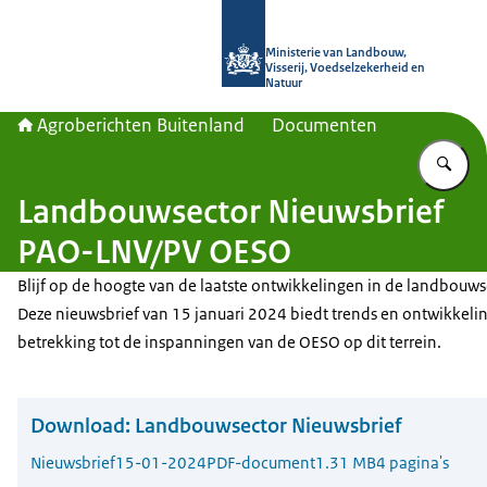
Naar de homepage van Agroberichte
Ministerie van Landbouw,
Visserij, Voedselzekerheid en
Natuur
Agroberichten Buitenland
Documenten
Vu
Landbouwsector Nieuwsbrief
PAO-LNV/PV OESO
Blijf op de hoogte van de laatste ontwikkelingen in de landbouws
Deze nieuwsbrief van 15 januari 2024 biedt trends en ontwikkel
betrekking tot de inspanningen van de OESO op dit terrein.
Download:
Landbouwsector Nieuwsbrief
Nieuwsbrief
15-01-2024
PDF-document
1.31 MB
4 pagina's