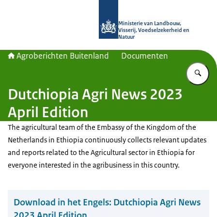
Naar de homepage van Agroberichte
Ministerie van Landbouw,
Visserij, Voedselzekerheid en
Natuur
Agroberichten Buitenland
Documenten
Vu
Dutchiopia Agri News 2023
April Edition
The agricultural team of the Embassy of the Kingdom of the
Netherlands in Ethiopia continuously collects relevant updates
and reports related to the Agricultural sector in Ethiopia for
everyone interested in the agribusiness in this country.
Download in het Engels:
Dutchiopia Agri News
2023 April Edition