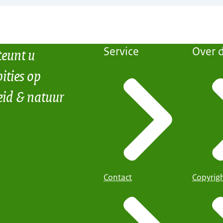
teunt u
Service
Over d
ities op
eid & natuur
Contact
Copyrig