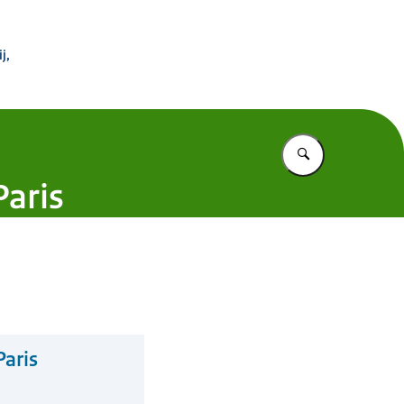
 Buitenland
j,
Vul in wat u z
Paris
Paris