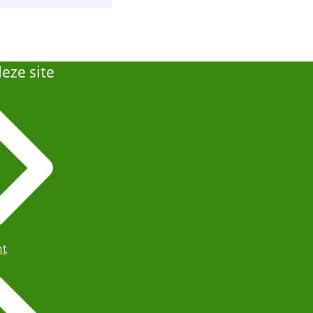
eze site
ht