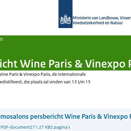
Naar de homepage van Agroberichten
Ministerie van Landbouw, Visseri
Voedselzekerheid en Natuur
en
cht Wine Paris & Vinexpo 
ine Paris & Vinexpo Paris, de internationale
edistilleerd, die plaats zal vinden van 13 t/m 15
mosalons persbericht Wine Paris & Vinexpo 
2
PDF-document
271.27 KB
2 pagina's