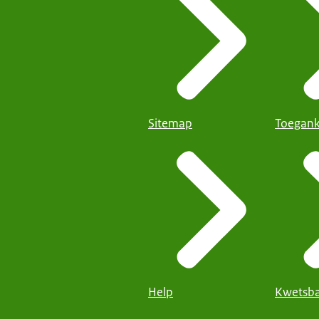
Sitemap
Toegank
Help
Kwetsba