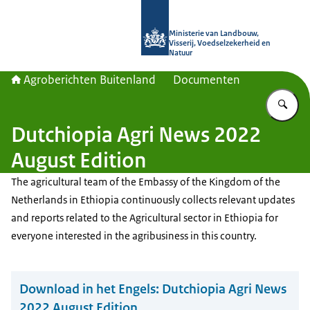
Naar de homepage van Agroberichte
Ministerie van Landbouw,
Visserij, Voedselzekerheid en
Natuur
Agroberichten Buitenland
Documenten
Vu
Dutchiopia Agri News 2022
August Edition
The agricultural team of the Embassy of the Kingdom of the
Netherlands in Ethiopia continuously collects relevant updates
and reports related to the Agricultural sector in Ethiopia for
everyone interested in the agribusiness in this country.
Download in het Engels:
Dutchiopia Agri News
2022 August Edition