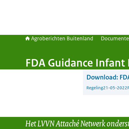
Agroberichten Buitenland
Document
FDA Guidance Infant 
Download:
FDA
Regeling
21-05-2022
Het LVVN Attaché Netwerk onders