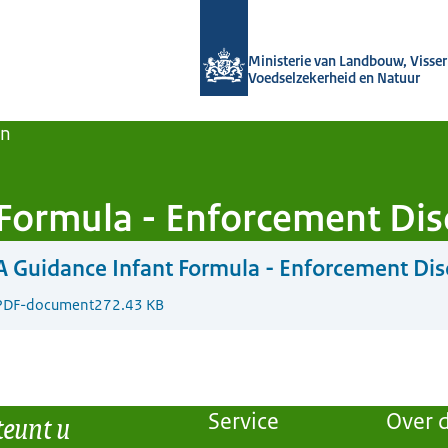
Naar de homepage van Agroberichten
Ministerie van Landbouw, Visseri
Voedselzekerheid en Natuur
en
Formula - Enforcement Disc
 Guidance Infant Formula - Enforcement Disc
PDF-document
272.43 KB
teunt u
Service
Over d