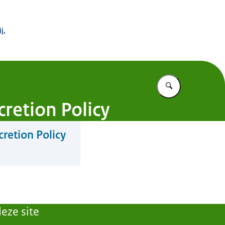
 Buitenland
j,
Vul in wat u z
retion Policy
retion Policy
eze site