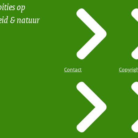
ities op
eid & natuur
Contact
Copyrig