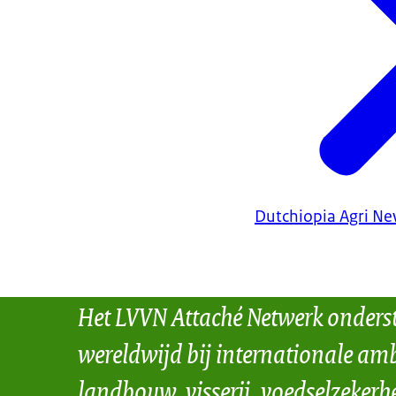
Dutchiopia Agri N
Het LVVN Attaché Netwerk onders
wereldwijd bij internationale amb
landbouw, visserij, voedselzekerh