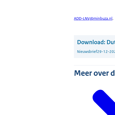
ADD-LNV@minbuza.nl
.
Download:
Dut
Nieuwsbrief
29-12-20
Meer over 