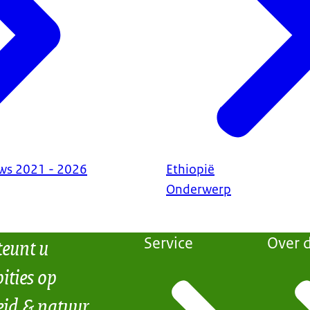
ews 2021 - 2026
Ethiopië
Onderwerp
teunt u
Service
Over d
ities op
eid & natuur