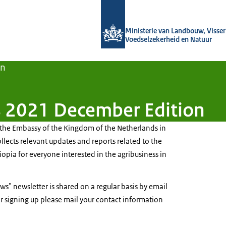
Naar de homepage van Agroberichten
Ministerie van Landbouw, Visseri
Voedselzekerheid en Natuur
en
s 2021 December Edition
f the Embassy of the Kingdom of the Netherlands in
llects relevant updates and reports related to the
hiopia for everyone interested in the agribusiness in
ws" newsletter is shared on a regular basis by email
r signing up please mail your contact information