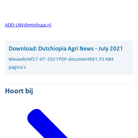
ADD-LNV@minbuza.nl
.
Download:
Dutchiopia Agri News - July 2021
Nieuwsbrief
27-07-2021
PDF-document
991.55 KB
4
pagina's
Hoort bij