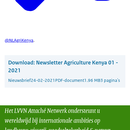
@NLAgriKenya
.
Download:
Newsletter Agriculture Kenya 01 -
2021
Nieuwsbrief
24-02-2021
PDF-document
1.96 MB
3 pagina's
Het LVVN Attaché Netwerk ondersteunt u
wereldwijd bij internationale ambities op
landbouw, visserij, voedselzekerheid & natuur