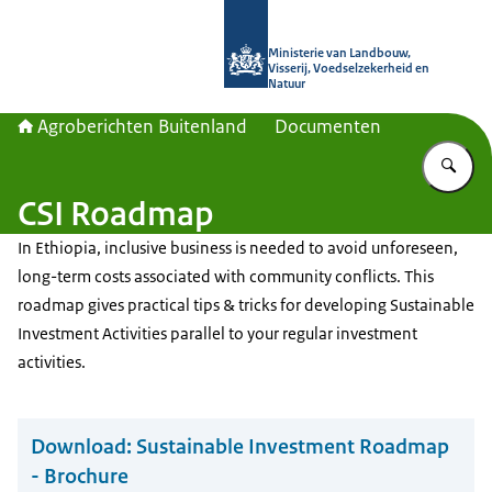
Naar de homepage van Agroberichte
Ministerie van Landbouw,
Visserij, Voedselzekerheid en
Natuur
Agroberichten Buitenland
Documenten
Vu
CSI Roadmap
In Ethiopia, inclusive business is needed to avoid unforeseen,
long-term costs associated with community conflicts. This
roadmap gives practical tips & tricks for developing Sustainable
Investment Activities parallel to your regular investment
activities.
Download:
Sustainable Investment Roadmap
- Brochure