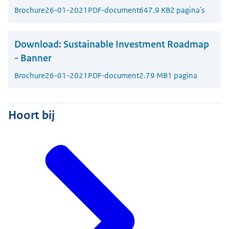
Brochure
26-01-2021
PDF-document
647.9 KB
2 pagina's
Download:
Sustainable Investment Roadmap
- Banner
Brochure
26-01-2021
PDF-document
2.79 MB
1 pagina
Hoort bij